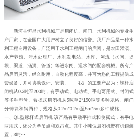
新河县恒昌水利机械厂是启闭机、闸门、水利机械的专业生
产厂家，在全国广大用户树立了良好的信誉。我厂产品是一种水
利工程专用设备，广泛用于水利工程闸门的启闭，是农田灌溉、
水产养殖、污水处理厂、水利发电站、水库、河流（水闸、堤
坝、渠道、涵洞、管道）等进水闸、退水闸的配套机械。所有产
品启闭灵活，经久耐用，自动化程度高，并可为您的工程提供成
套设备，并可协助设计、安装。 我厂的主要产品为：螺杆启
闭机从0.3吨至200吨，有手动式、电动式、手电两用式、封闭式
等多种型号。卷扬式启闭机从5吨至2*150吨等多种规格。闸门
分铸块和钢两种，规格从0.2m*0.2m至5m*5m多种规格。
一、QL型螺杆式启闭机 该产品有手动平推式和侧摇式，有手电
两用式，还分为单吊点和双吊点。其中小吨位启闭机带有机锁装
置，3吨···