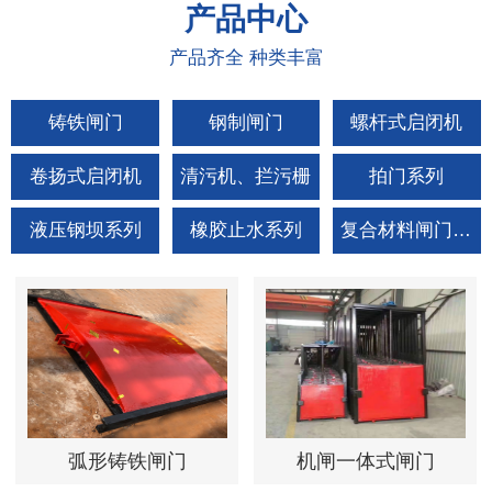
产品
中心
产品齐全 种类丰富
铸铁闸门
钢制闸门
螺杆式启闭机
卷扬式启闭机
清污机、拦污栅
拍门系列
液压钢坝系列
橡胶止水系列
复合材料闸门拍门
弧形铸铁闸门
机闸一体式闸门