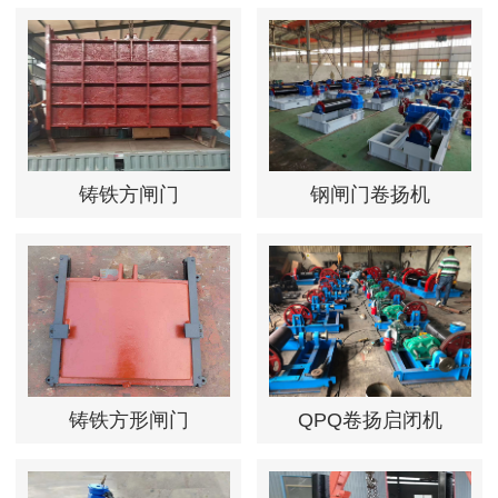
铸铁方闸门
钢闸门卷扬机
铸铁方形闸门
QPQ卷扬启闭机