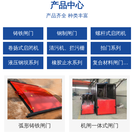
产品
中心
产品齐全 种类丰富
铸铁闸门
钢制闸门
螺杆式启闭机
卷扬式启闭机
清污机、拦污栅
拍门系列
液压钢坝系列
橡胶止水系列
复合材料闸门拍门
弧形铸铁闸门
机闸一体式闸门