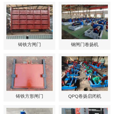
铸铁方闸门
钢闸门卷扬机
铸铁方形闸门
QPQ卷扬启闭机