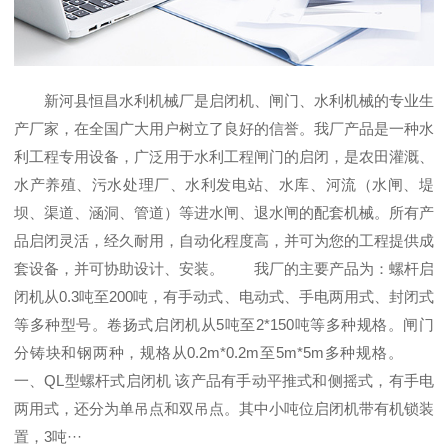
新河县恒昌水利机械厂是启闭机、闸门、水利机械的专业生
产厂家，在全国广大用户树立了良好的信誉。我厂产品是一种水
利工程专用设备，广泛用于水利工程闸门的启闭，是农田灌溉、
水产养殖、污水处理厂、水利发电站、水库、河流（水闸、堤
坝、渠道、涵洞、管道）等进水闸、退水闸的配套机械。所有产
品启闭灵活，经久耐用，自动化程度高，并可为您的工程提供成
套设备，并可协助设计、安装。 我厂的主要产品为：螺杆启
闭机从0.3吨至200吨，有手动式、电动式、手电两用式、封闭式
等多种型号。卷扬式启闭机从5吨至2*150吨等多种规格。闸门
分铸块和钢两种，规格从0.2m*0.2m至5m*5m多种规格。
一、QL型螺杆式启闭机 该产品有手动平推式和侧摇式，有手电
两用式，还分为单吊点和双吊点。其中小吨位启闭机带有机锁装
置，3吨···