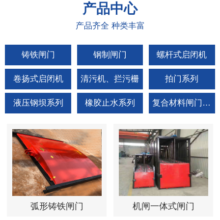
产品
中心
产品齐全 种类丰富
铸铁闸门
钢制闸门
螺杆式启闭机
卷扬式启闭机
清污机、拦污栅
拍门系列
液压钢坝系列
橡胶止水系列
复合材料闸门拍门
弧形铸铁闸门
机闸一体式闸门