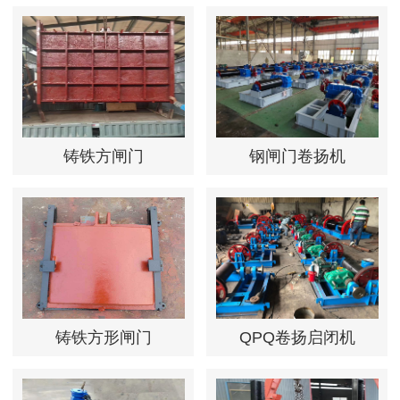
铸铁方闸门
钢闸门卷扬机
铸铁方形闸门
QPQ卷扬启闭机