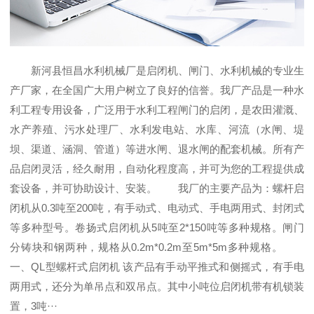
新河县恒昌水利机械厂是启闭机、闸门、水利机械的专业生
产厂家，在全国广大用户树立了良好的信誉。我厂产品是一种水
利工程专用设备，广泛用于水利工程闸门的启闭，是农田灌溉、
水产养殖、污水处理厂、水利发电站、水库、河流（水闸、堤
坝、渠道、涵洞、管道）等进水闸、退水闸的配套机械。所有产
品启闭灵活，经久耐用，自动化程度高，并可为您的工程提供成
套设备，并可协助设计、安装。 我厂的主要产品为：螺杆启
闭机从0.3吨至200吨，有手动式、电动式、手电两用式、封闭式
等多种型号。卷扬式启闭机从5吨至2*150吨等多种规格。闸门
分铸块和钢两种，规格从0.2m*0.2m至5m*5m多种规格。
一、QL型螺杆式启闭机 该产品有手动平推式和侧摇式，有手电
两用式，还分为单吊点和双吊点。其中小吨位启闭机带有机锁装
置，3吨···